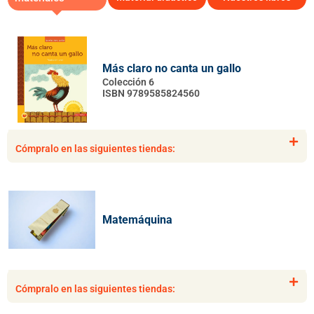
Más claro no canta un gallo
Matemáticas Nivel 2: Primeras
El palabrero
Colección 6
cantidades
ISBN 9789585222205
ISBN 9789585824560
Cómpralo en las siguientes tiendas:
Cómpralo en las siguientes tiendas:
Cómpralo en las siguientes tiendas:
4
1
2
3
Matemáticas Nivel 3: Números del 0 al
Matemáquina
10
Cómpralo en las siguientes tiendas:
Cómpralo en las siguientes tiendas: