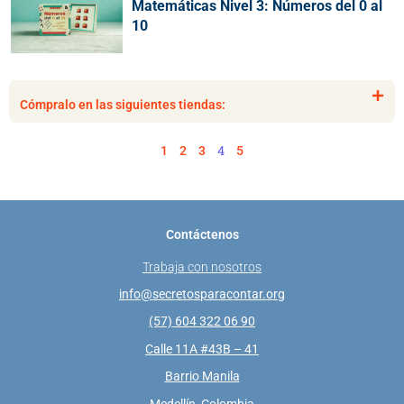
Matemáticas Nivel 3: Números del 0 al
10
Cómpralo en las siguientes tiendas:
4
1
2
3
5
Contáctenos
Trabaja con nosotros
info@secretosparacontar.org
(57) 604 322 06 90
Calle 11A #43B – 41
Barrio Manila
Medellín, Colombia