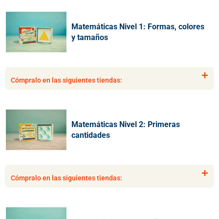
2
1
La Tierra el cielo y más allá
Matemáticas Nivel 1: Formas, colores
Colección 6
y tamaños
ISBN 9789585824546
Cómpralo en las siguientes tiendas:
Cómpralo en las siguientes tiendas:
Los secretos de los animales
Matemáticas Nivel 2: Primeras
Colección 6
cantidades
ISBN 9789585824553
Cómpralo en las siguientes tiendas:
Cómpralo en las siguientes tiendas: