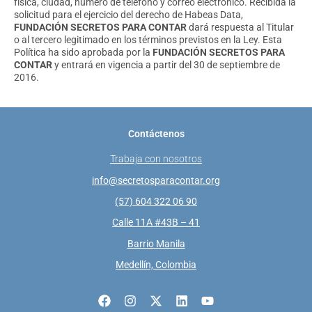
física, ciudad, número de teléfono y correo electrónico. Recibida la
solicitud para el ejercicio del derecho de Habeas Data,
FUNDACIÓN SECRETOS PARA CONTAR
dará respuesta al Titular
o al tercero legitimado en los términos previstos en la Ley. Esta
Política ha sido aprobada por la
FUNDACIÓN SECRETOS PARA
CONTAR
y entrará en vigencia a partir del 30 de septiembre de
2016.
Contáctenos
Trabaja con nosotros
info@secretosparacontar.org
(57) 604 322 06 90
Calle 11A #43B – 41
Barrio Manila
Medellín, Colombia