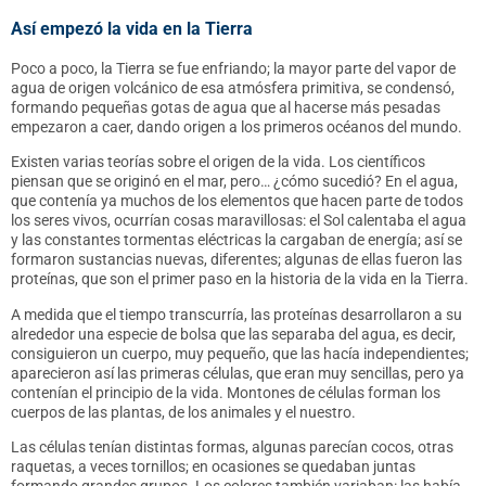
Así empezó la vida en la Tierra
Poco a poco, la Tierra se fue enfriando; la mayor parte del vapor de
agua de origen volcánico de esa atmósfera primitiva, se condensó,
formando pequeñas gotas de agua que al hacerse más pesadas
empezaron a caer, dando origen a los primeros océanos del mundo.
Existen varias teorías sobre el origen de la vida. Los científicos
piensan que se originó en el mar, pero… ¿cómo sucedió? En el agua,
que contenía ya muchos de los elementos que hacen parte de todos
los seres vivos, ocurrían cosas maravillosas: el Sol calentaba el agua
y las constantes tormentas eléctricas la cargaban de energía; así se
formaron sustancias nuevas, diferentes; algunas de ellas fueron las
proteínas
, que son el primer paso en la historia de la vida en la Tierra.
A medida que el tiempo transcurría, las proteínas desarrollaron a su
alrededor una especie de bolsa que las separaba del agua, es decir,
consiguieron un cuerpo, muy pequeño, que las hacía independientes;
aparecieron así las primeras
células
, que eran muy sencillas, pero ya
contenían el principio de la vida. Montones de células forman los
cuerpos de las plantas, de los animales y el nuestro.
Las células tenían distintas formas, algunas parecían cocos, otras
raquetas, a veces tornillos; en ocasiones se quedaban juntas
formando grandes grupos. Los colores también variaban: las había