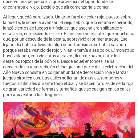
observó una pequeña luz, que provenía del lugar donde se
encontraba el viejo. Decidió que allí comenzaría a comer.
Al llegar, quedó paralizado. Un gran farol de color rojo, puesto sobre
la puerta, le impedía avanzar. El viejo sabio, que lo estaba esperando,
lanzó cientos de fuegos artificiales, que ascendieron silbando y
estallaron, enrojeciendo el cielo. El anciano no era otro que aquel niño
que, por un descuido de la bestia, sobrevivió al primer ataque. Ese
lejano día había adivinado algo importantísimo: se había salvado
porque estaba vestido de rojo y Nian le temía a ese color. El monstruo
huyó volando, con violentos aletazos, lleno de pavor, entre los
destellos rojizos de la pólvora. Desde aquel entonces, se ha
convertido en una tradición china que una parte de la celebración del
Año Nuevo consista en colgar abundante decoración roja y lanzar
juegos pirotécnicos. Las calles se llenan de música, tambores y
fuegos artificiales durante todo el día, y se hacen faroles de seda roja,
de gran variedad de formas y tamaños, que se cuelgan en las calles
para ahuyentar a los dragones.