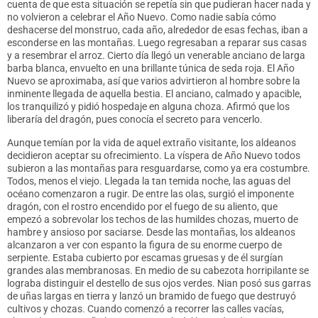
cuenta de que esta situación se repetía sin que pudieran hacer nada y
no volvieron a celebrar el Año Nuevo. Como nadie sabía cómo
deshacerse del monstruo, cada año, alrededor de esas fechas, iban a
esconderse en las montañas. Luego regresaban a reparar sus casas
y a resembrar el arroz. Cierto día llegó un venerable anciano de larga
barba blanca, envuelto en una brillante túnica de seda roja. El Año
Nuevo se aproximaba, así que varios advirtieron al hombre sobre la
inminente llegada de aquella bestia. El anciano, calmado y apacible,
los tranquilizó y pidió hospedaje en alguna choza. Afirmó que los
liberaría del dragón, pues conocía el secreto para vencerlo.
Aunque temían por la vida de aquel extraño visitante, los aldeanos
decidieron aceptar su ofrecimiento. La víspera de Año Nuevo todos
subieron a las montañas para resguardarse, como ya era costumbre.
Todos, menos el viejo. Llegada la tan temida noche, las aguas del
océano comenzaron a rugir. De entre las olas, surgió el imponente
dragón, con el rostro encendido por el fuego de su aliento, que
empezó a sobrevolar los techos de las humildes chozas, muerto de
hambre y ansioso por saciarse. Desde las montañas, los aldeanos
alcanzaron a ver con espanto la figura de su enorme cuerpo de
serpiente. Estaba cubierto por escamas gruesas y de él surgían
grandes alas membranosas. En medio de su cabezota horripilante se
lograba distinguir el destello de sus ojos verdes. Nian posó sus garras
de uñas largas en tierra y lanzó un bramido de fuego que destruyó
cultivos y chozas. Cuando comenzó a recorrer las calles vacías,