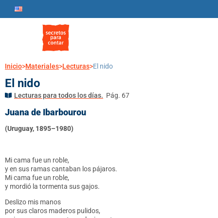
Inicio
>
Materiales
>
Lecturas
>
El nido
El nido
Lecturas para todos los días.
Pág. 67
Juana de Ibarbourou
(Uruguay, 1895–1980)
Mi cama fue un roble,
y en sus ramas cantaban los pájaros.
Mi cama fue un roble,
y mordió la tormenta sus gajos.
Deslizo mis manos
por sus claros maderos pulidos,