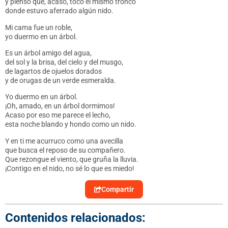
y pienso que, acaso, toco el mismo tronco
donde estuvo aferrado algún nido.
Mi cama fue un roble,
yo duermo en un árbol.
Es un árbol amigo del agua,
del sol y la brisa, del cielo y del musgo,
de lagartos de ojuelos dorados
y de orugas de un verde esmeralda.
Yo duermo en un árbol.
¡Oh, amado, en un árbol dormimos!
Acaso por eso me parece el lecho,
esta noche blando y hondo como un nido.
Y en ti me acurruco como una avecilla
que busca el reposo de su compañero.
Que rezongue el viento, que gruña la lluvia.
¡Contigo en el nido, no sé lo que es miedo!
Compartir
Contenidos relacionados: