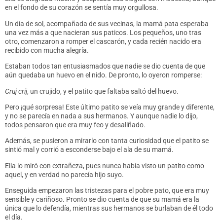
en el fondo de su corazón se sentía muy orgullosa.
Un día de sol, acompañada de sus vecinas, la mamá pata esperaba
una vez más a que nacieran sus paticos. Los pequeños, uno tras
otro, comenzaron a romper el cascarón, y cada recién nacido era
recibido con mucha alegría.
Estaban todos tan entusiasmados que nadie se dio cuenta de que
aún quedaba un huevo en el nido. De pronto, lo oyeron romperse:
Cruj crij
, un crujido, y el patito que faltaba saltó del huevo.
Pero ¡qué sorpresa! Este último patito se veía muy grande y diferente,
y no se parecía en nada a sus hermanos. Y aunque nadie lo dijo,
todos pensaron que era muy feo y desaliñado.
Además, se pusieron a mirarlo con tanta curiosidad que el patito se
sintió mal y corrió a esconderse bajo el ala de su mamá.
Ella lo miró con extrañeza, pues nunca había visto un patito como
aquel, y en verdad no parecía hijo suyo.
Enseguida empezaron las tristezas para el pobre pato, que era muy
sensible y cariñoso. Pronto se dio cuenta de que su mamá era la
única que lo defendía, mientras sus hermanos se burlaban de él todo
el día.