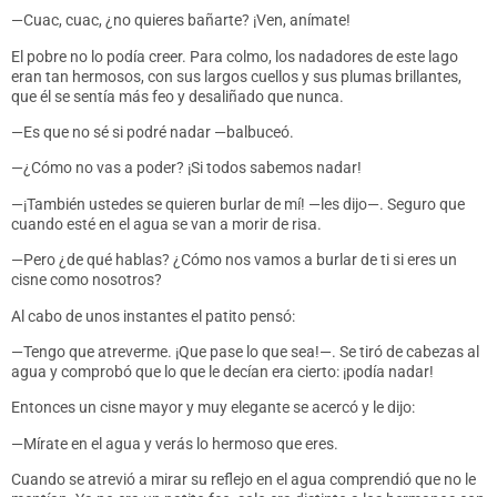
—Cuac, cuac, ¿no quieres bañarte? ¡Ven, anímate!
El pobre no lo podía creer. Para colmo, los nadadores de este lago
eran tan hermosos, con sus largos cuellos y sus plumas brillantes,
que él se sentía más feo y desaliñado que nunca.
—Es que no sé si podré nadar —balbuceó.
—¿Cómo no vas a poder? ¡Si todos sabemos nadar!
—¡También ustedes se quieren burlar de mí! —les dijo—. Seguro que
cuando esté en el agua se van a morir de risa.
—Pero ¿de qué hablas? ¿Cómo nos vamos a burlar de ti si eres un
cisne como nosotros?
Al cabo de unos instantes el patito pensó:
—Tengo que atreverme. ¡Que pase lo que sea!—. Se tiró de cabezas al
agua y comprobó que lo que le decían era cierto: ¡podía nadar!
Entonces un cisne mayor y muy elegante se acercó y le dijo:
—Mírate en el agua y verás lo hermoso que eres.
Cuando se atrevió a mirar su reflejo en el agua comprendió que no le