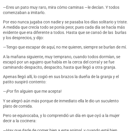
—Eres un pato muy raro, mira cómo caminas —le decían. Y todos
comenzaban a imitarlo.
Por eso nunca jugaba con nadie y se pasaba los días solitario y triste.
A medida que crecía todo se ponía peor, pues cada día se hacía más
evidente que era diferente a todos. Hasta que se cansó de las
burlas
y los desprecios, y dijo:
—Tengo que escapar de aquí, no me quieren, siempre se burlan de mí.
A la mañana siguiente, muy temprano, cuando todos dormían, se
escapó por un agujero que había en la cerca del corral y se fue
caminando despacito, despacito, hasta que llegó a otra granja.
Apenas llegó allí, lo cogió en sus brazos la dueña de la granja y el
patito suspiró contento:
—¡Por fin alguien que me acepta!
Y se alegró aún más porque de inmediato ella le dio un suculento
plato de comida.
Pero se equivocaba, y lo comprendió un día en que oyó a la mujer
decir a la cocinera:
—Hay que darle de comer bien a este animal, y cuando esté bien