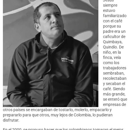
Jesús
siempre
estuvo
familiarizado
con el café
porque su
padre era un
caficultor de
Quimbaya,
Quindío. De
niño, en la
finca, veía
como los
trabajadores
sembraban,
recolectaban
y secaban el
café. Siendo
más grande,
se enteró que
empresas de
otros países se encargaban de tostarlo, molerlo, empacarlo y
prepararlo para que otros, muy lejos de Colombia, lo pudieran
disfrutar.
En el 2000, se propuso hacer que los colombianos tomaran el mejor