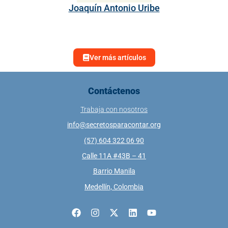
Joaquín Antonio Uribe
Gal
rec
Ver más artículos
Contáctenos
Trabaja con nosotros
info@secretosparacontar.org
(57) 604 322 06 90
Calle 11A #43B – 41
Barrio Manila
Medellín, Colombia