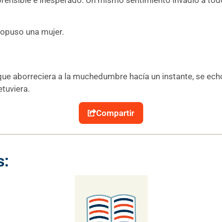
propuso una mujer.
 aborreciera a la muchedumbre hacía un instante, se echó a 
etuviera.
Compartir
s: