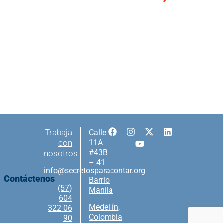
Trabaja
Calle
con
11A
#43B
nosotros
– 41
info@secretosparacontar.org
Contáctenos
Barrio
(57)
Manila
604
Medellín,
322 06
Colombia
90