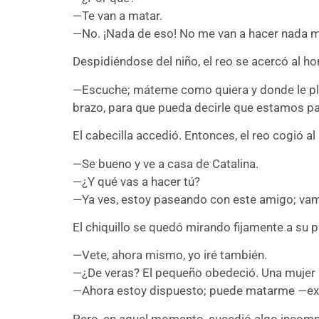
—Te van a matar.
—No. ¡Nada de eso! No me van a hacer nada m
Despidiéndose del niño, el reo se acercó al ho
—Escuche; máteme como quiera y donde le plaz
brazo, para que pueda decirle que estamos pa
El cabecilla accedió. Entonces, el reo cogió al 
—Se bueno y ve a casa de Catalina.
—¿Y qué vas a hacer tú?
—Ya ves, estoy paseando con este amigo; vamos 
El chiquillo se quedó mirando fijamente a su pad
—Vete, ahora mismo, yo iré también.
—¿De veras? El pequeño obedeció. Una mujer l
—Ahora estoy dispuesto; puede matarme —excla
Pero, en aquel momento, sucedió algo incom