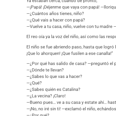
Ya estaban cerca, cuando de pronto,
—¡Papá! ¡Déjenme que vaya con papá! —lloriqu
—¿Cuántos años tienes, niño?
—¿Qué vais a hacer con papá?
—Vuelve a tu casa, niño, vuelve con tu madre 
El reo oía ya la voz del niño, así como las res
El niño se fue abriendo paso, hasta que logró 
¡Que lo ahorquen! ¡Que fusilen a ese canalla!”
—¿Por qué has salido de casa? —preguntó el 
—¿Dónde te llevan?
—¿Sabes lo que vas a hacer?
—¿Qué?
—¿Sabes quién es Catalina?
—¿La vecina? ¡Claro!
—Bueno pues… ve a su casa y estate ahí… hast
—¡No, no iré sin ti! —exclamó el niño, echándos
—¿Por qué?