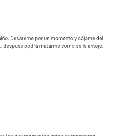
niño. Desáteme por un momento y cójame del
…, después podrá matarme como se le antoje.
odos los que momentos antes se mostraron