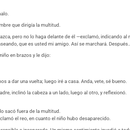
alo.
mbre que dirigía la multitud.
ca, pero no lo haga delante de él —exclamó, indicando al 
seando, que es usted mi amigo. Así se marchará. Después
niño en brazos y le dijo:
a dar una vuelta; luego iré a casa. Anda, vete, sé bueno.
re, inclinó la cabeza a un lado, luego al otro, y reflexionó.
o sacó fuera de la multitud.
mó el reo, en cuanto el niño hubo desaparecido.
prensible e inesperado. Un mismo sentimiento invadió a t