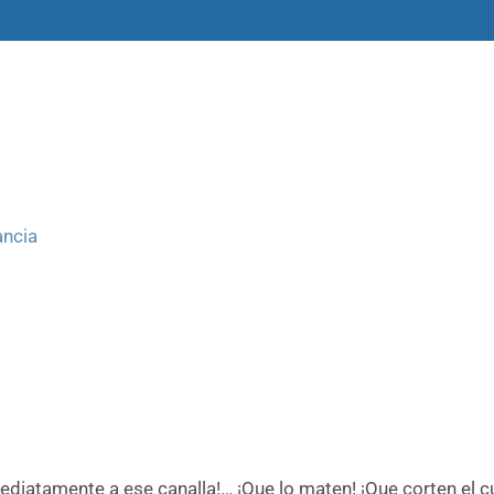
amas
Libros y materiales
Historias
ancia
mediatamente a ese canalla!… ¡Que lo maten! ¡Que corten el cu