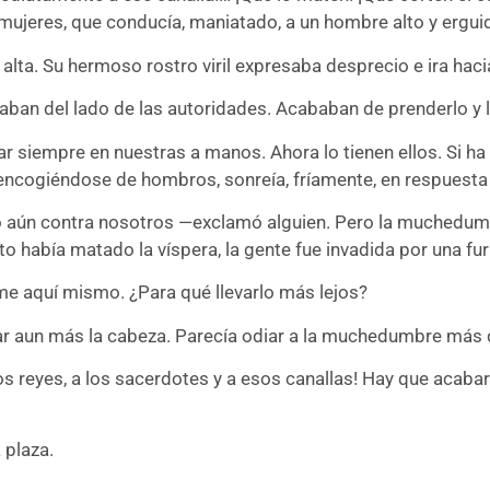
ujeres, que conducía, maniatado, a un hombre alto y ergui
alta. Su hermoso rostro viril expresaba desprecio e ira haci
chaban del lado de las autoridades. Acababan de prenderlo y l
ar siempre en nuestras a manos. Ahora lo tienen ellos. Si ha
 encogiéndose de hombros, sonreía, fríamente, en respuesta 
aún contra nosotros —exclamó alguien. Pero la muchedumbre
to había matado la víspera, la gente fue invadida por una fur
aquí mismo. ¿Para qué llevarlo más lejos?
ntar aun más la cabeza. Parecía odiar a la muchedumbre más d
los reyes, a los sacerdotes y a esos canallas! Hay que acaba
 plaza.