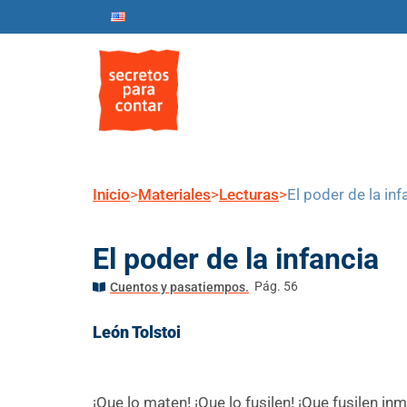
Inicio
Nosotros
Progr
Inicio
>
Materiales
>
Lecturas
>
El poder de la inf
El poder de la infancia
Pág. 56
Cuentos y pasatiempos.
León Tolstoi
¡Que lo maten! ¡Que lo fusilen! ¡Que fusilen in