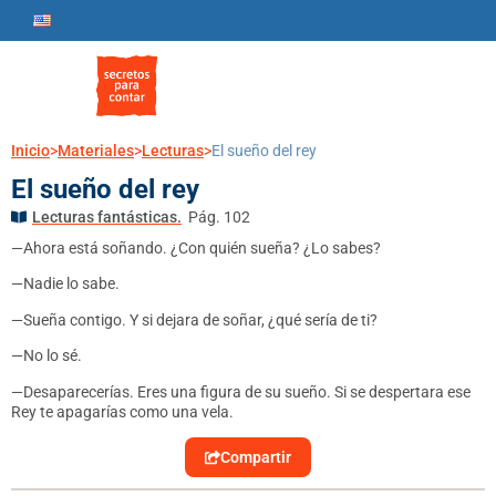
Inicio
>
Materiales
>
Lecturas
>
El sueño del rey
El sueño del rey
Lecturas fantásticas.
Pág. 102
—A
hora está soñando. ¿Con quién sueña? ¿Lo sabes?
—Nadie lo sabe.
—Sueña contigo. Y si dejara de soñar, ¿qué sería de ti?
—No lo sé.
—Desaparecerías. Eres una figura de su sueño. Si se despertara ese
Rey te apagarías como una vela.
Compartir