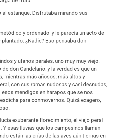
arga de fruta.
to al estanque. Disfrutaba mirando sus
 metódico y ordenado, y le parecía un acto de
ese plantado. ¿Nadie? Eso pensaba don
…
 lindos y ufanos perales, uno muy muy viejo.
o de don Candelario, y la verdad es que un
les, mientras más añosos, más altos y
eral, con sus ramas nudosas y casi desnudas,
 a esos mendigos en harapos que se nos
desdicha para conmovernos. Quizá exagero,
oso.
lucía exuberante florecimiento, el viejo peral
s. Y esas lluvias que los campesinos llaman
do están las crías de las aves aún tiernas en