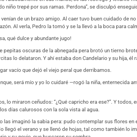
o niño trepé por sus ramas. Perdona”, se disculpó enseguid
e venían de un brazo amigo. Al caer tuvo buen cuidado de no a
ón. Al verla, Pedro la tomó y se la llevó a la boca para calm
sa, qué dulce y abundante jugo!
e pepitas oscuras de la abnegada pera brotó un tierno brote
rcitas lo delataron. Y ahí estaba don Candelario y su hija, él
gar vacío que dejó el viejo peral que derribamos.
nque, será mío y yo lo cuidaré —rogó la niña, enternecida ante
s, lo miraron ceñudos: “¿Qué capricho era ese?”. Y todos, en 
os días calurosos con la sola vista al agua.
o las imaginó la sabia pera: pudo contemplar sus flores en el
o llegó el verano y se llenó de hojas, tal como también lo im
rio y su novio, que buscaron su sombra.