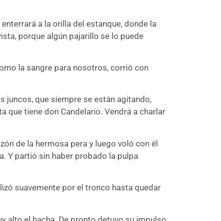
terrará a la orilla del estanque, donde la
vista, porque algún pajarillo se lo puede
 como la sangre para nosotros, corrió con
s juncos, que siempre se están agitando,
ita que tiene don Candelario. Vendrá a charlar
razón de la hermosa pera y luego voló con él
rra. Y partió sin haber probado la pulpa
eslizó suavemente por el tronco hasta quedar
uy alto el hacha. De pronto detuvo su impulso,