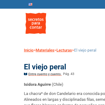
Inicio
Nosotros
Progr
Inicio
>
Materiales
>
Lecturas
>
El viejo peral
El viejo peral
Pág. 43
Entre cuento y cuento.
Isidora Aguirre
(Chile)
La chacra* de don Candelario era conocida por
Alineados en largas y disciplinadas filas, se