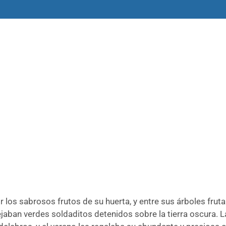
amas
Libros y materiales
Historias
 los sabrosos frutos de su huerta, y entre sus árboles frut
mejaban verdes soldaditos detenidos sobre la tierra oscura.