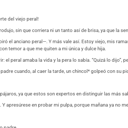
te del viejo peral!
odujo, sin que corriera ni un tanto así de brisa, ya que la s
iró el anciano peral—. Y más vale así. Estoy viejo, mis rama
on temor a que me quiten a mi única y dulce hija.
el peral amaba la vida y la pera lo sabía. “Quizá lo dijo”, pe
u padre cuando, al caer la tarde, un chincol* golpeó con su pi
s pájaros, ya que estos son expertos en distinguir las más s
. Y apresúrese en probar mi pulpa, porque mañana ya no me
o padre.