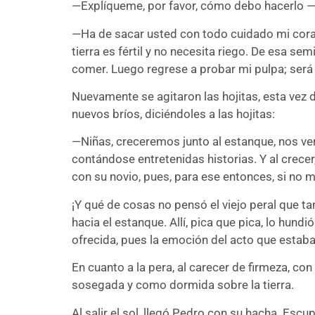
—Explíqueme, por favor, cómo debo hacerlo —pi
—Ha de sacar usted con todo cuidado mi corazó
tierra es fértil y no necesita riego. De esa se
comer. Luego regrese a probar mi pulpa; será 
Nuevamente se agitaron las hojitas, esta vez d
nuevos bríos, diciéndoles a las hojitas:
—Niñas, creceremos junto al estanque, nos ve
contándose entretenidas historias. Y al crecer
con su novio, pues, para ese entonces, si no
¡Y qué de cosas no pensó el viejo peral que ta
hacia el estanque. Allí, pica que pica, lo hundi
ofrecida, pues la emoción del acto que estaba 
En cuanto a la pera, al carecer de firmeza, co
sosegada y como dormida sobre la tierra.
Al salir el sol, llegó Pedro con su hacha. Esc