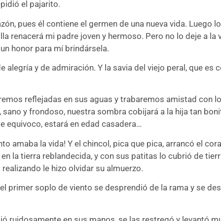
dió el pajarito.
n, pues él contiene el germen de una nueva vida. Luego lo en
milla renacerá mi padre joven y hermoso. Pero no lo deje a la 
un honor para mí brindársela.
e alegría y de admiración. Y la savia del viejo peral, que es
remos reflejadas en sus aguas y trabaremos amistad con lo
, sano y frondoso, nuestra sombra cobijará a la hija tan bon
 me equivoco, estará en edad casadera…
nto amaba la vida! Y el chincol, pica que pica, arrancó el co
ó en la tierra reblandecida, y con sus patitas lo cubrió de tie
realizando le hizo olvidar su almuerzo.
n el primer soplo de viento se desprendió de la rama y se d
upió ruidosamente en sus manos, se las restregó y levantó m