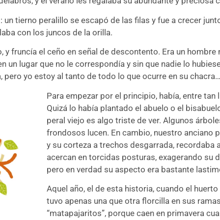
labros, y el verano les regalaba su abundante y preciosa c
n tierno peralillo se escapó de las filas y fue a crecer jun
aba con los juncos de la orilla.
o, y fruncía el ceño en señal de descontento. Era un hombre
a en un lugar que no le correspondía y sin que nadie lo hubi
 pero yo estoy al tanto de todo lo que ocurre en su chacra
Para empezar por el principio, había, entre tan
Quizá lo había plantado el abuelo o el bisabuel
peral viejo es algo triste de ver. Algunos árbo
frondosos lucen. En cambio, nuestro anciano p
y su corteza a trechos desgarrada, recordaba
acercan en torcidas posturas, exagerando su 
pero en verdad su aspecto era bastante lastim
Aquel año, el de esta historia, cuando el huerto 
tuvo apenas una que otra florcilla en sus rama
“matapajaritos”, porque caen en primavera cuan