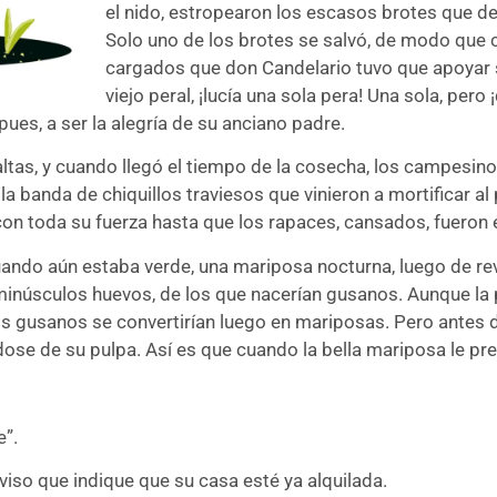
el nido, estropearon los escasos brotes que deja
Solo uno de los brotes se salvó, de modo que
cargados que don Candelario tuvo que apoyar s
viejo peral, ¡lucía una sola pera! Una sola, per
pues, a ser la alegría de su anciano padre.
tas, y cuando llegó el tiempo de la cosecha, los campesinos
 la banda de chiquillos traviesos que vinieron a mortificar a
 con toda su fuerza hasta que los rapaces, cansados, fueron
Cuando aún estaba verde, una mariposa nocturna, luego de r
inúsculos huevos, de los que nacerían gusanos. Aunque la p
 gusanos se convertirían luego en mariposas. Pero antes de q
ose de su pulpa. Así es que cuando la bella mariposa le pr
e”.
iso que indique que su casa esté ya alquilada.