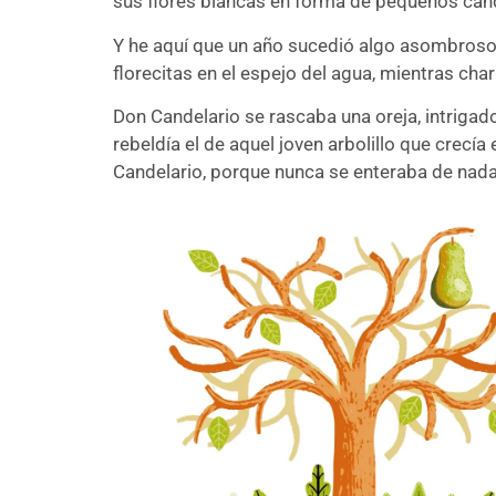
sus flores blancas en forma de pequeños cande
Y he aquí que un año sucedió algo asombroso: u
florecitas en el espejo del agua, mientras charl
Don Candelario se rascaba una oreja, intrigad
rebeldía el de aquel joven arbolillo que crecí
Candelario, porque nunca se enteraba de nada,