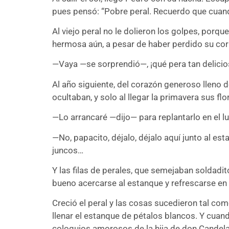
pues pensó: “Pobre peral. Recuerdo que cuand
Al viejo peral no le dolieron los golpes, porqu
hermosa aún, a pesar de haber perdido su coraz
—Vaya —se sorprendió—, ¡qué pera tan delicio
Al año siguiente, del corazón generoso lleno d
ocultaban, y solo al llegar la primavera sus flo
—Lo arrancaré —dijo— para replantarlo en el lu
—No, papacito, déjalo, déjalo aquí junto al esta
juncos…
Y las filas de perales, que semejaban soldadito
bueno acercarse al estanque y refrescarse en l
Creció el peral y las cosas sucedieron tal com
llenar el estanque de pétalos blancos. Y cuand
coloquios amorosos de la hija de don Candela