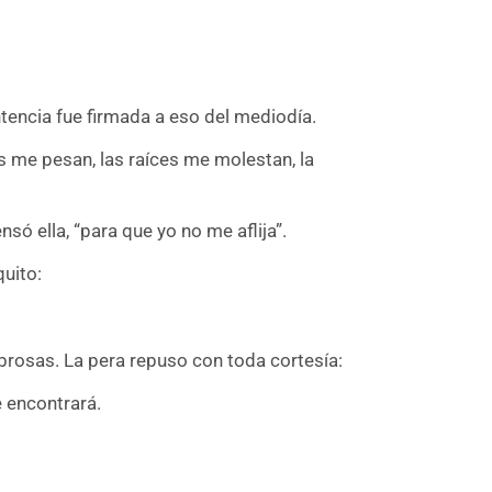
entencia fue firmada a eso del mediodía.
s me pesan, las raíces me molestan, la
nsó ella, “para que yo no me aflija”.
quito:
abrosas. La pera repuso con toda cortesía:
 encontrará.