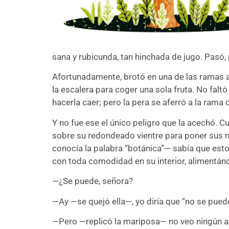
sana y rubicunda, tan hinchada de jugo. Pasó, 
Afortunadamente, brotó en una de las ramas al
la escalera para coger una sola fruta. No faltó
hacerla caer; pero la pera se aferró a la rama
Y no fue ese el único peligro que la acechó. 
sobre su redondeado vientre para poner sus m
conocía la palabra “botánica”— sabía que estos
con toda comodidad en su interior, alimentánd
—¿Se puede, señora?
—Ay —se quejó ella—, yo diría que “no se pued
—Pero —replicó la mariposa— no veo ningún av