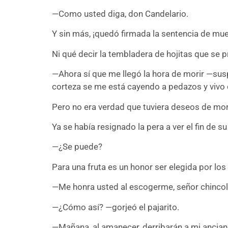
—Como usted diga, don Candelario.
Y sin más, ¡quedó firmada la sentencia de muer
Ni qué decir la tembladera de hojitas que se pr
—Ahora sí que me llegó la hora de morir —susp
corteza se me está cayendo a pedazos y vivo c
Pero no era verdad que tuviera deseos de morir: 
Ya se había resignado la pera a ver el fin de s
—¿Se puede?
Para una fruta es un honor ser elegida por lo
—Me honra usted al escogerme, señor chincol
—¿Cómo así? —gorjeó el pajarito.
—Mañana, al amanecer, derribarán a mi ancian