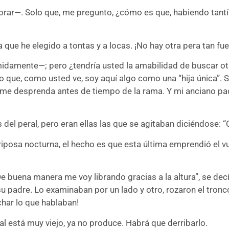
llorar—. Solo que, me pregunto, ¿cómo es que, habiendo tant
que he elegido a tontas y a locas. ¡No hay otra pera tan fu
midamente—; pero ¿tendría usted la amabilidad de buscar otr
que, como usted ve, soy aquí algo como una “hija única”. 
y me desprenda antes de tiempo de la rama. Y mi anciano pad
s del peral, pero eran ellas las que se agitaban diciéndose:
riposa nocturna, el hecho es que esta última emprendió el v
De buena manera me voy librando gracias a la altura”, se dec
u padre. Lo examinaban por un lado y otro, rozaron el tron
har lo que hablaban!
l está muy viejo, ya no produce. Habrá que derribarlo.