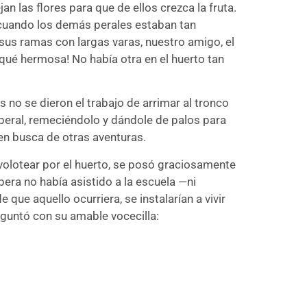
n las flores para que de ellos crezca la fruta.
 cuando los demás perales estaban tan
us ramas con largas varas, nuestro amigo, el
o ¡qué hermosa! No había otra en el huerto tan
 no se dieron el trabajo de arrimar al tronco
l peral, remeciéndolo y dándole de palos para
 en busca de otras aventuras.
evolotear por el huerto, se posó graciosamente
era no había asistido a la escuela —ni
ue aquello ocurriera, se instalarían a vivir
eguntó con su amable vocecilla: