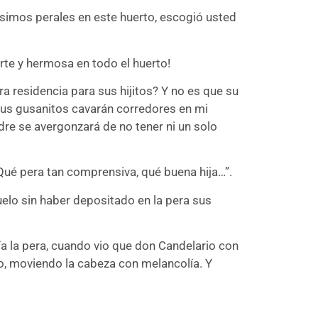
ísimos perales en este huerto, escogió usted
erte y hermosa en todo el huerto!
a residencia para sus hijitos? Y no es que su
Sus gusanitos cavarán corredores en mi
re se avergonzará de no tener ni un solo
 “Qué pera tan comprensiva, qué buena hija…”.
uelo sin haber depositado en la pera sus
ía la pera, cuando vio que don Candelario con
co, moviendo la cabeza con melancolía. Y