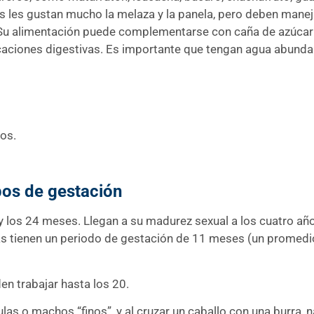
 les gustan mucho la melaza y la panela, pero deben mane
. Su alimentación puede complementarse con caña de azúcar 
ciones digestivas. Es importante que tengan agua abundant
os.
pos de gestación
y los 24 meses. Llegan a su madurez sexual a los cuatro año
 tienen un periodo de gestación de 11 meses (un promedio d
en trabajar hasta los 20.
ulas o machos “finos”, y al cruzar un caballo con una burra