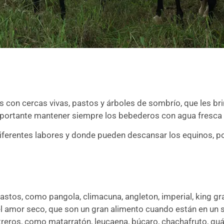
ros con cercas vivas, pastos y árboles de sombrío, que les 
mportante mantener siempre los bebederos con agua fresca y
iferentes labores y donde pueden descansar los equinos, po
stos, como pangola, climacuna, angleton, imperial, king gras
amor seco, que son un gran alimento cuando están en un su
treros, como matarratón, leucaena, búcaro, chachafruto, guá