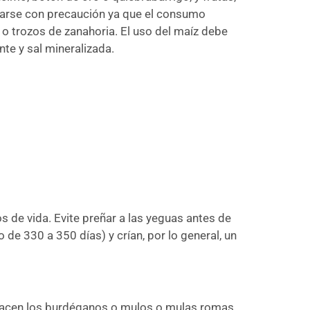
jarse con precaución ya que el consumo
o trozos de zanahoria. El uso del maíz debe
e y sal mineralizada.
s de vida. Evite preñar a las yeguas antes de
e 330 a 350 días) y crían, por lo general, un
, nacen los burdéganos o mulos o mulas romas.