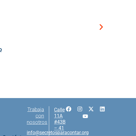
o
Trabaja
Calle
con
11A
#43B
nosotros
– 41
info@secretosparacontar.org