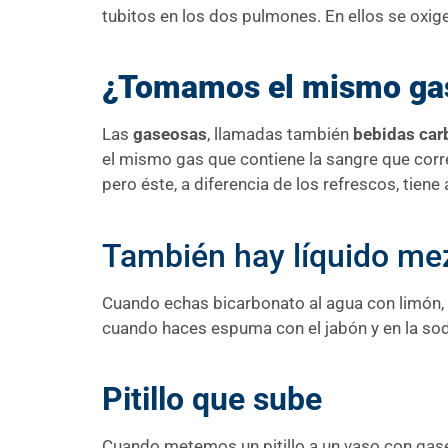
tubitos en los dos pulmones. En ellos se oxige
¿Tomamos el mismo gas
Las
gaseosas
, llamadas también
bebidas car
el mismo gas que contiene la sangre que corr
pero éste, a diferencia de los refrescos, ti
También hay líquido me
Cuando echas bicarbonato al agua con limón, c
cuando haces espuma con el jabón y en la sod
Pitillo
que sube
Cuando metemos un pitillo a un vaso con gaseo