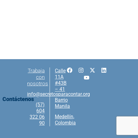
Trabaja
Calle
con
11A
#43B
nosotros
– 41
info@secretosparacontar.org
Contáctenos
Barrio
(57)
Manila
604
Medellín,
322 06
Colombia
90