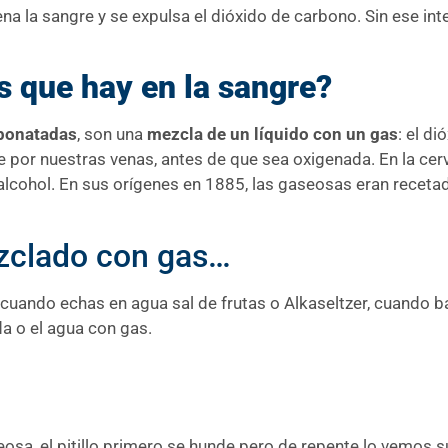
na la sangre y se expulsa el dióxido de carbono. Sin ese in
 que hay en la sangre?
bonatadas
, son una
mezcla de un líquido con un gas
: el d
e por nuestras venas, antes de que sea oxigenada. En la ce
ene alcohol. En sus orígenes en 1885, las gaseosas eran rec
zclado con gas…
uando echas en agua sal de frutas o Alkaseltzer, cuando bat
a o el agua con gas.
sa, el pitillo primero se hunde pero de repente lo vemos su