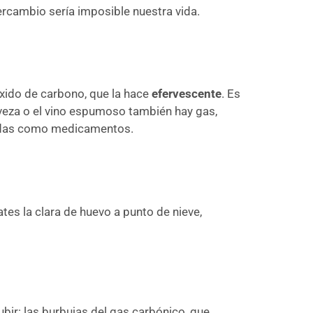
tercambio sería imposible nuestra vida.
ióxido de carbono, que la hace
efervescente
. Es
rveza o el vino espumoso también hay gas,
etadas como medicamentos.
es la clara de huevo a punto de nieve,
bir: las burbujas del gas carbónico, que