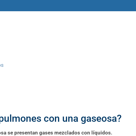
amas
Libros y materiales
Historias
os
s pulmones con una gaseosa?
osa se presentan gases mezclados con líquidos.