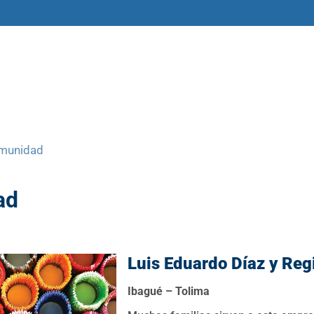
amas
Libros y materiales
Historias
omunidad
ad
Luis Eduardo Díaz
y Reg
Ibagué – Tolima