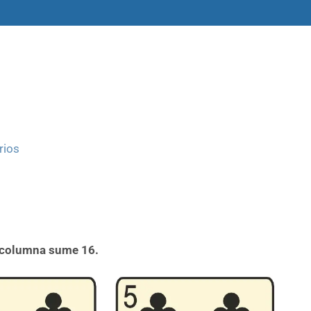
amas
Libros y materiales
Historias
rios
a columna sume 16.