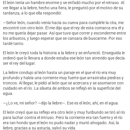
El león tenía un hambre enorme y se enfadó mucho por el retraso. Al
ver llegar a la liebre, hecho una fiera, le preguntó por el motivo de su
tardanza, a lo que ella respondió:
—Señor león, cuando venía hacia su cueva para cumplirle la cita, me
encontré con otro león. Él me dijo que el rey de esta comarca era él y
no me quería dejar pasar. Así que tuve que correr y esconderme entre
los arbustos, y luego esperar que se cansara de buscarme. Por eso
tardé tanto.
El león le creyó toda la historia a la liebre y se enfureció. Enseguida le
ordenó que lo llevara a donde estaba ese león tan atrevido que decía
ser el rey del lugar.
La liebre condujo al león hasta un paraje en el que el río era muy
profundo y había una corriente muy fuerte que arrastraba piedras y
troncos. Al llegar, le pidió al león que se acercara y se asomaron con
cuidado en el río. La silueta de ambos se reflejó en la superficie del
agua.
—¿Lo ve, mi señor? —dijo la liebre—. Ese es el león, ahí, en el agua.
El león creyó que su reflejo era otro león y muy furibundo se tiró al río
para luchar contra el intruso. Pero la corriente era tan fuerte y el río
era tan hondo que el león no pudo nadar y murió ahogado. Así, la
liebre, gracias a su astucia, salvó su vida.