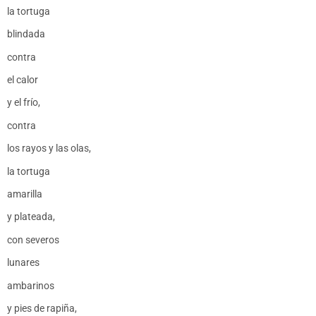
la tortuga
blindada
contra
el calor
y el frío,
contra
los rayos y las olas,
la tortuga
amarilla
y plateada,
con severos
lunares
ambarinos
y pies de rapiña,