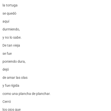
la tortuga
se quedó
aquí
durmiendo,
y no lo sabe.
De tan vieja
se fue
poniendo dura,
dejó
de amar las olas
y fue rígida
como una plancha de planchar.
Cerró
los ojos que