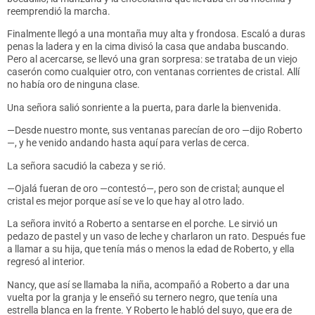
reemprendió la marcha.
Finalmente llegó a una montaña muy alta y frondosa. Escaló a duras
penas la ladera y en la cima divisó la casa que andaba buscando.
Pero al acercarse, se llevó una gran sorpresa: se trataba de un viejo
caserón como cualquier otro, con ventanas corrientes de cristal. Allí
no había oro de ninguna clase.
Una señora salió sonriente a la puerta, para darle la bienvenida.
—Desde nuestro monte, sus ventanas parecían de oro —dijo Roberto
—, y he venido andando hasta aquí para verlas de cerca.
La señora sacudió la cabeza y se rió.
—Ojalá fueran de oro —contestó—, pero son de cristal; aunque el
cristal es mejor porque así se ve lo que hay al otro lado.
La señora invitó a Roberto a sentarse en el porche. Le sirvió un
pedazo de pastel y un vaso de leche y charlaron un rato. Después fue
a llamar a su hija, que tenía más o menos la edad de Roberto, y ella
regresó al interior.
Nancy, que así se llamaba la niña, acompañó a Roberto a dar una
vuelta por la granja y le enseñó su ternero negro, que tenía una
estrella blanca en la frente. Y Roberto le habló del suyo, que era de