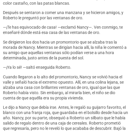
color castaño, con las patas blancas.
Después se sentaron a comer una manzana y se hicieron amigos, y
Roberto le preguntó por las ventanas de oro.
—¡Te has equivocado de casa! —exclamó Nancy—. Ven conmigo, te
enseñaré dónde está esa casa de las ventanas de oro.
Se dirigieron los dos hacia un promontorio que se alzaba tras la
morada de Nancy. Mientras se dirigían hacia allí, la niña le comentó a
su amigo que aquellas ventanas sólo podían verse a una hora
determinada, justo antes de la puesta del sol.
—¡Ya lo sé! —saltó enseguida Roberto.
Cuando llegaron a lo alto del promontorio, Nancy se volvió hacia el
valle y señaló hacia el extremo opuesto. Allí, en una colina lejana, se
alzaba una casa con brillantes ventanas de oro, igual que las que
Roberto había visto. Sin embargo, al mirarla bien, el niño se dio
cuenta de que aquélla era su propia vivienda.
Le dijo a Nancy que debía irse. Antes, le regaló su guijarro favorito, el
blanco con una franja roja, que guardaba en el bolsillo desde hacía un
año. Nancy, por su parte, obsequió a Roberto un silbato que le había
salido de regalo dentro de una caja de cereales. Roberto prometió
que regresaría, pero no le reveló lo que acababa de descubrir. Bajó la