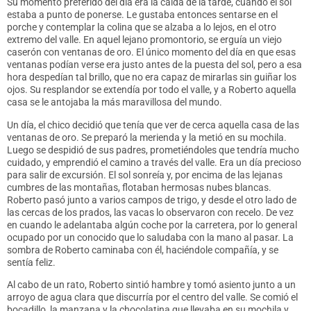
Su momento preferido del día era la caída de la tarde, cuando el sol
estaba a punto de ponerse. Le gustaba entonces sentarse en el
porche y contemplar la colina que se alzaba a lo lejos, en el otro
extremo del valle. En aquel lejano promontorio, se erguía un viejo
caserón con ventanas de oro. El único momento del día en que esas
ventanas podían verse era justo antes de la puesta del sol, pero a esa
hora despedían tal brillo, que no era capaz de mirarlas sin guiñar los
ojos. Su resplandor se extendía por todo el valle, y a Roberto aquella
casa se le antojaba la más maravillosa del mundo.
Un día, el chico decidió que tenía que ver de cerca aquella casa de las
ventanas de oro. Se preparó la merienda y la metió en su mochila.
Luego se despidió de sus padres, prometiéndoles que tendría mucho
cuidado, y emprendió el camino a través del valle. Era un día precioso
para salir de excursión. El sol sonreía y, por encima de las lejanas
cumbres de las montañas, flotaban hermosas nubes blancas.
Roberto pasó junto a varios campos de trigo, y desde el otro lado de
las cercas de los prados, las vacas lo observaron con recelo. De vez
en cuando le adelantaba algún coche por la carretera, por lo general
ocupado por un conocido que lo saludaba con la mano al pasar. La
sombra de Roberto caminaba con él, haciéndole compañía, y se
sentía feliz.
Al cabo de un rato, Roberto sintió hambre y tomó asiento junto a un
arroyo de agua clara que discurría por el centro del valle. Se comió el
bocadillo, la manzana y la chocolatina que llevaba en su mochila y