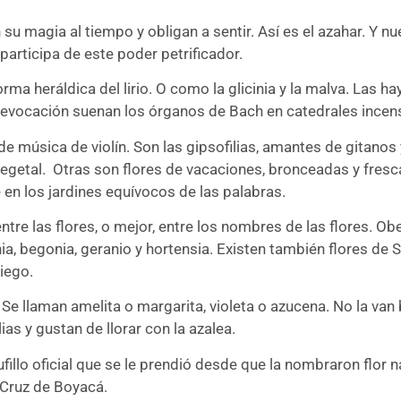
 su magia al tiempo y obligan a sentir. Así es el azahar. Y 
participa de este poder petrificador.
 forma heráldica del lirio. O como la glicinia y la malva. La
la evocación suenan los órganos de Bach en catedrales incen
de música de violín. Son las gipsofilias, amantes de gitanos 
egetal.
Otras son flores de vacaciones, bronceadas y fresca
te en los jardines equívocos de las palabras.
re las flores, o mejor, entre los nombres de las flores. Ob
nia, begonia, geranio y hortensia. Existen también flores de
iego.
 Se llaman amelita o margarita, violeta o azucena. No la van 
ias y gustan de llorar con la azalea.
illo oficial que se le prendió desde que la nombraron flor n
a Cruz de Boyacá.