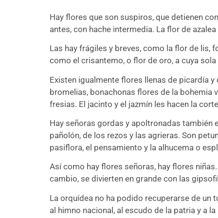
H
ay flores que son suspiros, que detienen con
antes, con hache intermedia. La flor de azalea 
Las hay frágiles y breves, como la flor de lis,
como el crisantemo, o flor de oro, a cuya so
Existen igualmente flores llenas de picardía y 
bromelias, bonachonas flores de la bohemia v
fresias. El jacinto y el jazmín les hacen la cor
Hay señoras gordas y apoltronadas también ent
pañolón, de los rezos y las agrieras. Son petu
pasiflora, el pensamiento y la alhucema o espl
Así como hay flores señoras, hay flores niñas.
cambio, se divierten en grande con las gipsofil
La orquídea no ha podido recuperarse de un tuf
al himno nacional, al escudo de la patria y a l