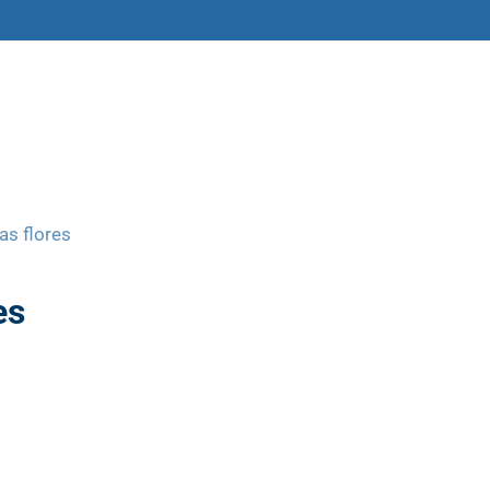
amas
Libros y materiales
Historias
as flores
es