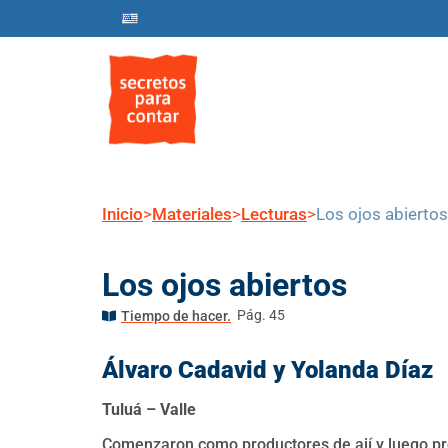
Inicio
Nosotros
Progr
Inicio
>
Materiales
>
Lecturas
>
Los ojos abiertos
Los ojos abiertos
Pág. 45
Tiempo de hacer.
Álvaro Cadavid
y Yolanda Díaz
Tuluá – Valle
Comenzaron como productores de ají y luego pro