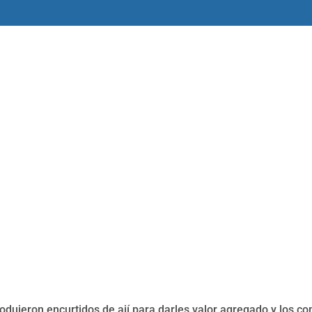
amas
Libros y materiales
Historias
dujeron encurtidos de ají para darles valor agregado y los c