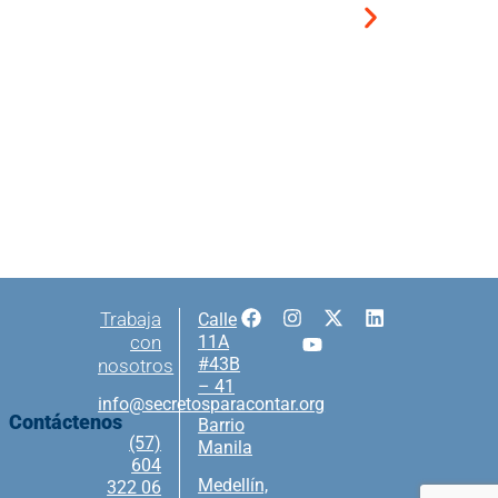
Trabaja
Calle
con
11A
#43B
nosotros
– 41
info@secretosparacontar.org
Contáctenos
Barrio
(57)
Manila
604
Medellín,
322 06