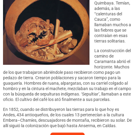
Quimbaya. Temían,
además, a las
“calenturas del
Cauca”, como
llamaban muchos a
las fiebres que se
contraían en esas
tierras solitarias.
La construcción del
camino de
Caramanta abrió el
horizonte. Muchos
de los que trabajaron abriéndole paso recibieron como pago un
pedazo de tierra. Crearon poblaciones y sacaron tiempo para la
guaquería. Hombres de ruana, alpargatas, con su carriel colgado al
hombro y en la cintura el machete, mezclaban su trabajo en el campo
con la búsqueda de sepulturas indígenas. ‘Sepultiar’, llamaban a este
oficio. El cultivo del café los ató finalmente a sus parcelas.
En 1852, cuando se distribuyeron las tierras para lo que hoy es
Andes, 434 antioqueños, de los cuales 13 pertenecían a la cultura
Embera–Chamíes, descuajadores de montaña, recibieron su solar. De
allí siguió la colonización que bajó hasta Anserma, en Caldas.