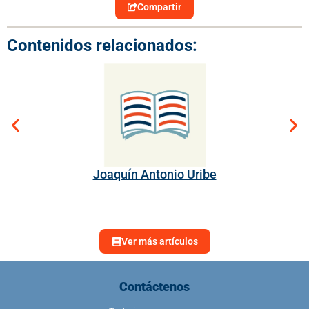
Compartir
Contenidos relacionados:
Joaquín Antonio Uribe
Gal
rec
Ver más artículos
Contáctenos