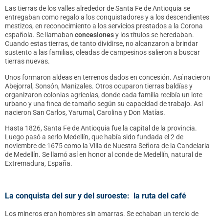
Las tierras de los valles alrededor de Santa Fe de Antioquia se
entregaban como regalo a los conquistadores y a los descendientes
mestizos, en reconocimiento a los servicios prestados a la Corona
española. Se llamaban
concesiones
y los títulos se heredaban.
Cuando estas tierras, de tanto dividirse, no alcanzaron a brindar
sustento a las familias, oleadas de campesinos salieron a buscar
tierras nuevas.
Unos formaron aldeas en terrenos dados en concesión. Así nacieron
Abejorral, Sonsón, Manizales. Otros ocuparon tierras baldías y
organizaron colonias agrícolas, donde cada familia recibía un lote
urbano y una finca de tamaño según su capacidad de trabajo. Así
nacieron San Carlos, Yarumal, Carolina y Don Matías.
Hasta 1826, Santa Fe de Antioquia fue la capital de la provincia.
Luego pasó a serlo Medellín, que había sido fundada el 2 de
noviembre de 1675 como la Villa de Nuestra Señora de la Candelaria
de Medellín. Se llamó así en honor al conde de Medellín, natural de
Extremadura, España.
La conquista del sur y del suroeste: la ruta del café
Los mineros eran hombres sin amarras. Se echaban un tercio de