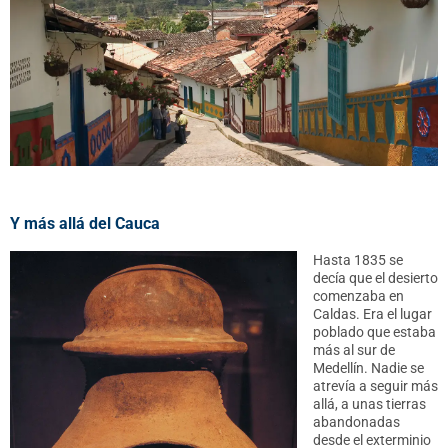
Y más allá del Cauca
Hasta 1835 se
decía que el desierto
comenzaba en
Caldas. Era el lugar
poblado que estaba
más al sur de
Medellín. Nadie se
atrevía a seguir más
allá, a unas tierras
abandonadas
desde el exterminio