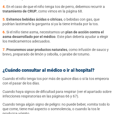
4.
En el caso de que el niño tenga tos de perro, debemos recurrir a
tratamiento de CRUP
, como vimos en la página 68.
5.
Evitemos bebidas ácidas o cítricas
, o bebidas con gas, que
podrían lastimarle la garganta si ya la tiene irritada por la tos.
6.
Si el niño tiene asma, necesitamos un
plan de acción contra el
asma desarrollado por el médico
. Este plan debería ayudar a elegir
los medicamentos adecuados.
7.
Procuremos usar productos naturales
, como infusión de sauco y
brevo, preparado de limón y cebolla, o jarabe de totumo.
¿Cuándo consultar al médico o ir al hospital?
Cuando el niño tenga tos por más de quince días o si la tos empeora
con el pasar de los días.
Cuando haya signos de dificultad para respirar (ver el apartado sobre
infecciones respiratorias en las páginas 66 y 67).
Cuando tenga algún signo de peligro: no puede beber, vomita todo lo
que come, tiene mal aspecto o somnolencia, o cuando la tos le
produzca vómito.