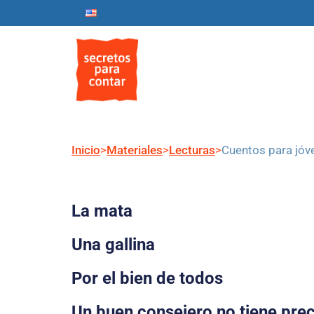
Inicio
Nosotros
Progr
Inicio
>
Materiales
>
Lecturas
>
Cuentos para jóv
La mata
Una gallina
Por el bien de todos
Un buen consejero no tiene prec