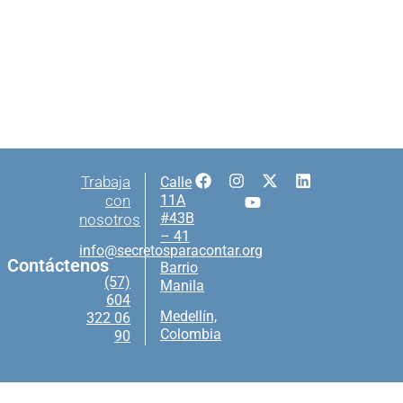
Trabaja
Calle
con
11A
#43B
nosotros
– 41
info@secretosparacontar.org
Contáctenos
Barrio
(57)
Manila
604
Medellín,
322 06
Colombia
90