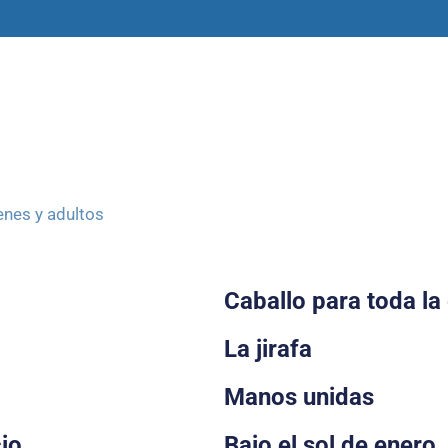
amas
Libros y materiales
Historias
enes y adultos
Caballo para toda la
La jirafa
Manos unidas
io
Bajo el sol de enero