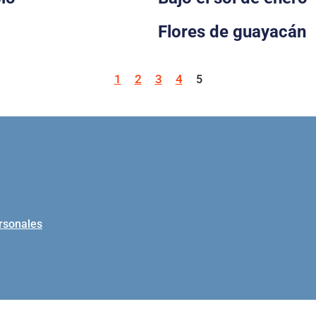
Flores de guayacán
1
2
3
4
5
ersonales