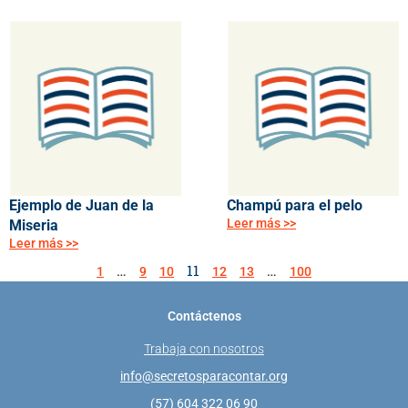
Ejemplo de Juan de la
Champú para el pelo
Leer más >>
Miseria
Leer más >>
…
11
…
1
9
10
12
13
100
Contáctenos
Trabaja con nosotros
info@secretosparacontar.org
(57) 604 322 06 90