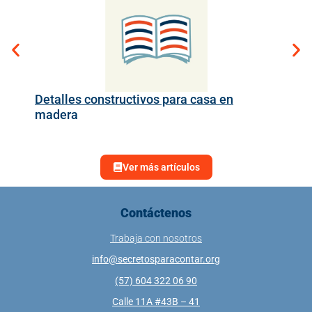
Detalles constructivos para casa en
madera
Ver más artículos
Contáctenos
Trabaja con nosotros
info@secretosparacontar.org
(57) 604 322 06 90
Calle 11A #43B – 41