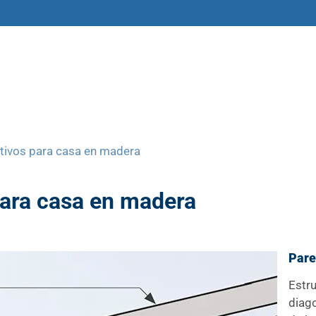
amas
Libros y materiales
Historias
ctivos para casa en madera
para casa en madera
Pare
Estru
diag