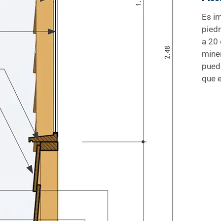
Es im
piedr
a 20 
miner
puede
que e