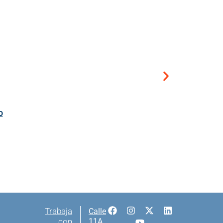
o
Trabaja
Calle
con
11A