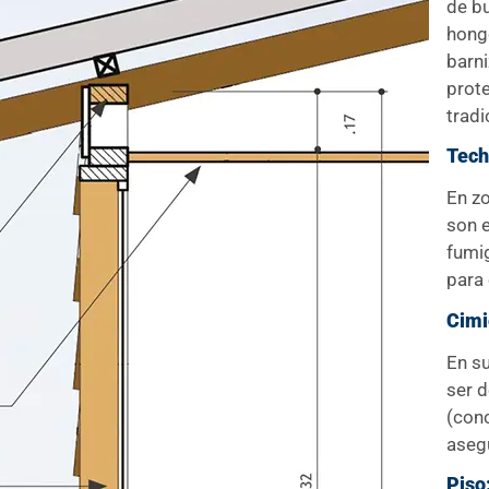
de bu
hongo
barni
prote
tradi
Tech
En zo
son 
fumig
para 
Cimi
En su
ser 
(conc
asegu
Piso