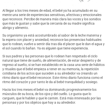
Al llegar a los tres meses de edad, el bebé ya ha acumulado en su
mente una serie de experiencias sensitivas, afectivas y emocionales
que reconoce. Percibe de manera más clara las voces y los sonidos
que más le gustan y sabe que la cercanía de su madre significa
abrigo y alimento.
Su organismo ya está acostumbrado al sabor de la leche materna y
la espera con placer y ansiedad; reconoce las presencias habituales
que lo rodean, vuelve a sentir día tras día el placer que le dan el agua y
el sol cuando lo bañan. Ya es alguien que tiene experiencia.
Si sus padres y las personas que lo rodean han respetado el ciclo
natural que tiene de sueño, de alimentación, de estar despierto y de
regreso al sueño; si se han establecido en la casa una serie de hábitos
y rituales que el bebé empieza a tener en su memoria, la repetición
cotidiana de los actos que suceden a su alrededor va creando un
ritmo diario que el bebé reconoce. Este ritmo diario funciona como el
ritmo del corazón y por tanto le da al bebé tranquilidad y sosiego.
Hacia los tres meses el bebé va dominando progresivamente los
músculos de su boca, de los ojos y del cuello. Le gusta que lo
carguen, que le hablen y que le canten. Está más interesado por las
personas y por los objetos que hay a su alrededor.