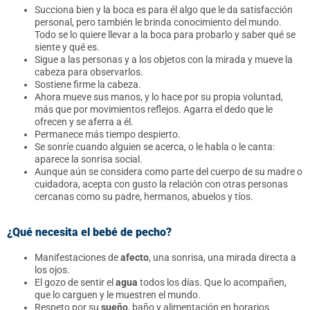
Succiona bien y la boca es para él algo que le da satisfacción
personal, pero también le brinda conocimiento del mundo.
Todo se lo quiere llevar a la boca para probarlo y saber qué se
siente y qué es.
Sigue a las personas y a los objetos con la mirada y mueve la
cabeza para observarlos.
Sostiene firme la cabeza.
Ahora mueve sus manos, y lo hace por su propia voluntad,
más que por movimientos reflejos. Agarra el dedo que le
ofrecen y se aferra a él.
Permanece más tiempo despierto.
Se sonríe cuando alguien se acerca, o le habla o le canta:
aparece la sonrisa social.
Aunque aún se considera como parte del cuerpo de su madre o
cuidadora, acepta con gusto la relación con otras personas
cercanas como su padre, hermanos, abuelos y tíos.
¿Qué necesita el bebé de pecho?
Manifestaciones de
afecto
, una sonrisa, una mirada directa a
los ojos.
El gozo de sentir el
agua
todos los días. Que lo acompañen,
que lo carguen y le muestren el mundo.
Respeto por su
sueño
, baño y alimentación en horarios