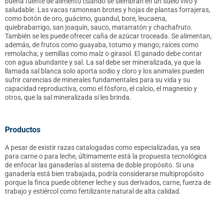
buena fuente de alimento cuando se siembran en un suelo vivo y
saludable. Las vacas ramonean brotes y hojas de plantas forrajeras,
como botón de oro, guácimo, guandul, bore, leucaena,
quiebrabarrigo, san joaquín, sauco, matarratón y chachafruto.
También se les puede ofrecer caña de azúcar troceada. Se alimentan,
además, de frutos como guayaba, totumo y mango; raíces como
remolacha; y semillas como maíz o girasol. El ganado debe contar
con agua abundante y sal. La sal debe ser mineralizada, ya que la
llamada sal blanca solo aporta sodio y cloro y los animales pueden
sufrir carencias de minerales fundamentales para su vida y su
capacidad reproductiva, como el fósforo, el calcio, el magnesio y
otros, que la sal mineralizada sí les brinda.
Productos
A pesar de existir razas catalogadas como especializadas, ya sea
para carne o para leche, últimamente está la propuesta tecnológica
de enfocar las ganaderías al sistema de doble propósito. Si una
ganadería está bien trabajada, podría considerarse multipropósito
porque la finca puede obtener leche y sus derivados, carne, fuerza de
trabajo y estiércol como fertilizante natural de alta calidad.