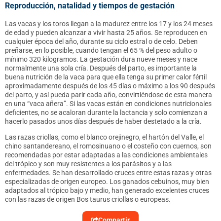
Reproducción, natalidad y tiempos de gestación
Las vacas y los toros llegan a la madurez entre los 17 y los 24 meses
de edad y pueden alcanzar a vivir hasta 25 años. Se reproducen en
cualquier época del año, durante su ciclo estral o de celo. Deben
preñarse, en lo posible, cuando tengan el 65 % del peso adulto o
mínimo 320 kilogramos. La gestación dura nueve meses y nace
normalmente una sola cría. Después del parto, es importante la
buena nutrición de la vaca para que ella tenga su primer calor fértil
aproximadamente después de los 45 días o máximo a los 90 después
del parto, y así pueda parir cada año, convirtiéndose de esta manera
en una “vaca añera”. Si las vacas están en condiciones nutricionales
deficientes, no se acaloran durante la lactancia y solo comienzan a
hacerlo pasados unos días después de haber destetado a la cría.
Las razas criollas, como el blanco orejinegro, el hartón del Valle, el
chino santandereano, el romosinuano o el costeño con cuernos, son
recomendadas por estar adaptadas a las condiciones ambientales
del trópico y son muy resistentes a los parásitos y a las
enfermedades. Se han desarrollado cruces entre estas razas y otras
especializadas de origen europeo. Los ganados cebuinos, muy bien
adaptados al trópico bajo y medio, han generado excelentes cruces
con las razas de origen Bos taurus criollas o europeas.
Compartir