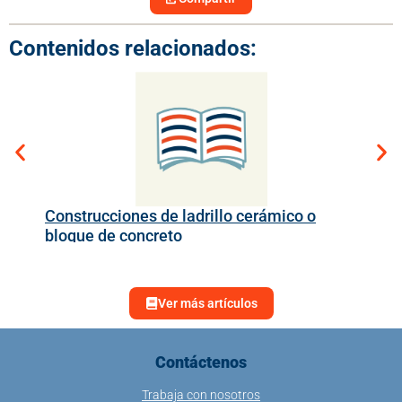
Contenidos relacionados:
Construcciones de ladrillo cerámico o
Det
bloque de concreto
ma
Ver más artículos
Contáctenos
Trabaja con nosotros