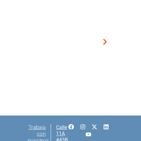
Trabaja
Calle
con
11A
#43B
nosotros