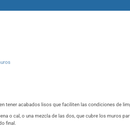
amas
Libros y materiales
Historias
muros
n tener acabados lisos que faciliten las condiciones de lim
ena o cal, o una mezcla de las dos, que cubre los muros par
o final.