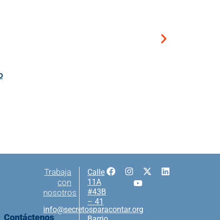
o
Trabaja
Calle
con
11A
#43B
nosotros
– 41
info@secretosparacontar.org
Contáctenos
Barrio