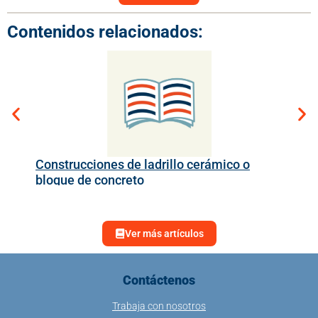
Contenidos relacionados:
Construcciones de ladrillo cerámico o
Det
bloque de concreto
ma
Ver más artículos
Contáctenos
Trabaja con nosotros