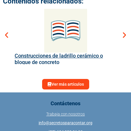
Contenidos relacionados:
Construcciones de ladrillo cerámico o
Det
bloque de concreto
ma
Ver más artículos
Contáctenos
Trabaja con nosotros
info@secretosparacontar.org