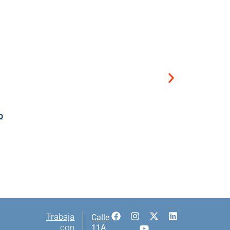
o
Trabaja
Calle
con
11A