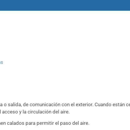
amas
Libros y materiales
Historias
as
a o salida, de comunicación con el exterior. Cuando están c
acceso y la circulación del aire.
enen calados
para permitir el paso del aire.