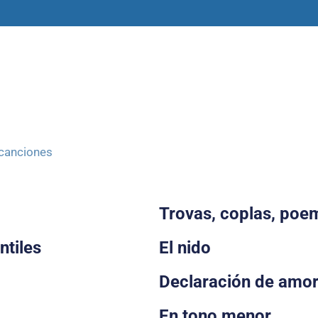
amas
Libros y materiales
Historias
canciones
Trovas, coplas, poe
ntiles
El nido
Declaración de amo
En tono menor