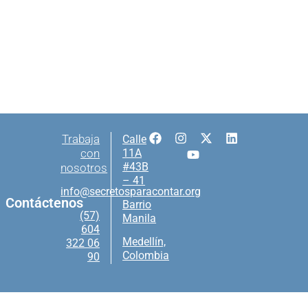
Trabaja
Calle
con
11A
#43B
nosotros
– 41
info@secretosparacontar.org
Contáctenos
Barrio
(57)
Manila
604
Medellín,
322 06
Colombia
90