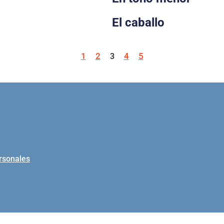
El caballo
1
2
4
5
3
ersonales